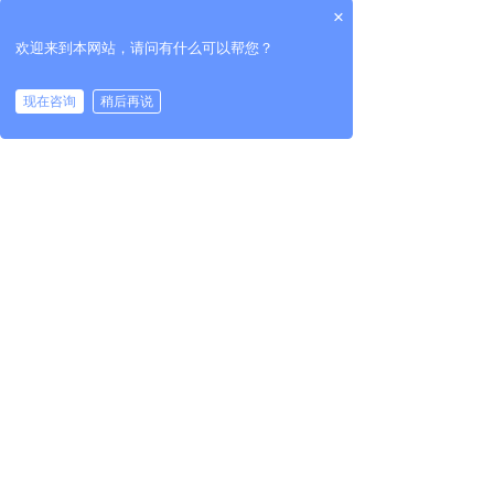
×
▲ 上海迅筑技术经理黄环 – 支持智能制
欢迎来到本网站，请问有什么可以帮您？
造的数字化工艺解决方案
现在咨询
稍后再说
▲ 达索系统售前技术支持顾问胡磊 – 基
于APQP汽车研发管理